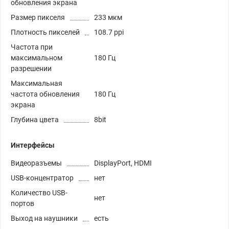
обновления экрана
Размер пикселя
233 мкм
Плотность пикселей
108.7 ppi
Частота при
максимальном
180 Гц
разрешении
Максимальная
частота обновления
180 Гц
экрана
Глубина цвета
8bit
Интерфейсы
Видеоразъемы
DisplayPort, HDMI
USB-концентратор
нет
Количество USB-
нет
портов
Выход на наушники
есть