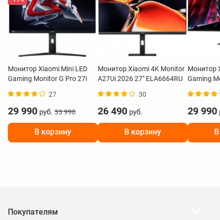
Монитор Xiaomi Mini LED
Монитор Xiaomi 4K Monitor
Монитор X
Gaming Monitor G Pro 27i
A27Ui 2026 27" ELA6664RU
Gaming M
ELA5585EU
2026 34"
27
30
29 990
26 490
29 990
руб.
руб.
33 990
В корзину
В корзину
В
Покупателям