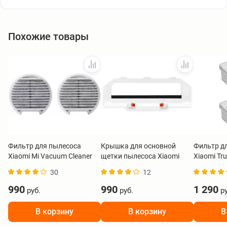
Похожие товары
Фильтр для пылесоса
Крышка для основной
Фильтр д
Xiaomi Mi Vacuum Cleaner
щетки пылесоса Xiaomi
Xiaomi Tru
Light HEPA Filter Kit
Robot Vacuum S10/S12
Wet Dry V
30
12
BHR4634CN
Brush Cover BHR6461GL
BHR7226
990
990
1 290
руб.
руб.
ру
В корзину
В корзину
В