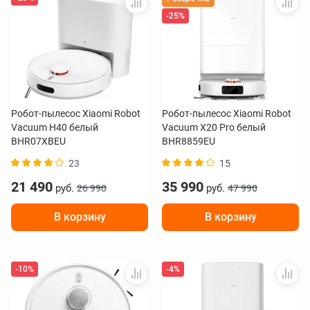
-25%
Робот-пылесос Xiaomi Robot
Робот-пылесос Xiaomi Robot
Vacuum H40 белый
Vacuum X20 Pro белый
BHR07XBEU
BHR8859EU
23
15
21 490
35 990
руб.
руб.
26 990
47 990
В корзину
В корзину
-10%
-4%