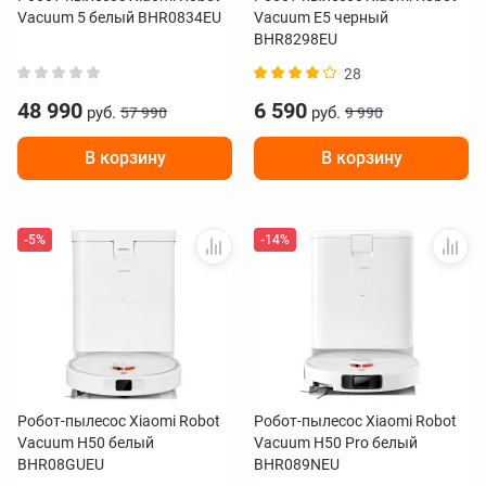
Vacuum 5 белый BHR0834EU
Vacuum E5 черный
BHR8298EU
28
48 990
6 590
руб.
руб.
57 990
9 990
В корзину
В корзину
-5%
-14%
Робот-пылесос Xiaomi Robot
Робот-пылесос Xiaomi Robot
Vacuum H50 белый
Vacuum H50 Pro белый
BHR08GUEU
BHR089NEU