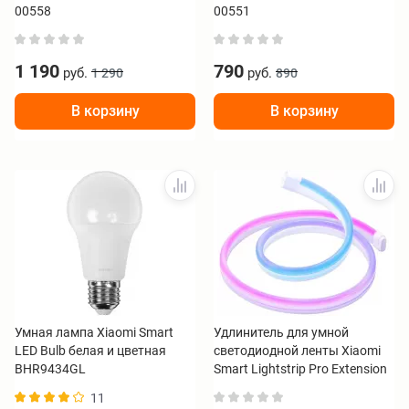
00558
00551
1 190
790
руб.
руб.
1 290
890
В корзину
В корзину
Умная лампа Xiaomi Smart
Удлинитель для умной
LED Bulb белая и цветная
светодиодной ленты Xiaomi
BHR9434GL
Smart Lightstrip Pro Extension
BHR6476GL
11