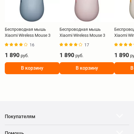
Беспроводная мышь
Беспроводная мышь
Беспрово
Xiaomi Wireless Mouse 3
Xiaomi Wireless Mouse 3
Xiaomi Wi
синий BHR8914GL
розовый BHR8911GL
белый BH
16
17
1 890
1 890
1 890
руб.
руб.
ру
В корзину
В корзину
В
Покупателям
Помощь