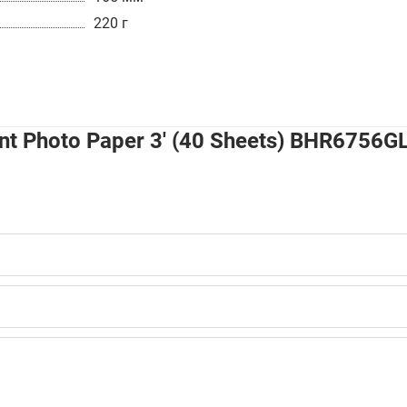
220 г
t Photo Paper 3' (40 Sheets) BHR6756G