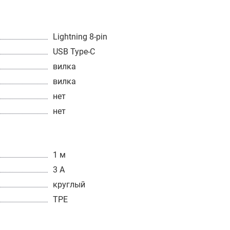
Lightning 8-pin
USB Type-C
вилка
вилка
нет
нет
1 м
3 А
круглый
TPE