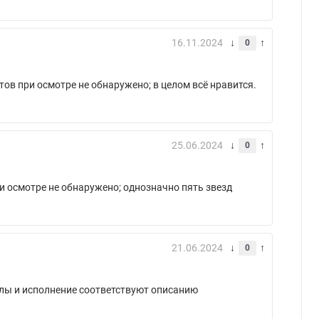
16.11.2024
0
тов при осмотре не обнаружено; в целом всё нравится.
25.06.2024
0
ри осмотре не обнаружено; однозначно пять звезд
21.06.2024
0
алы и исполнение соответствуют описанию