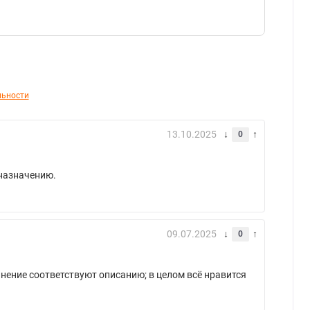
льности
13.10.2025
0
 назначению.
09.07.2025
0
лнение соответствуют описанию; в целом всё нравится