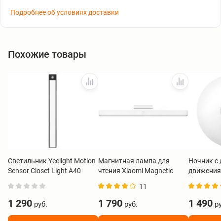
Подробнее об условиях доставки
Похожие товары
Светильник Yeelight Motion
Магнитная лампа для
Ночник с
Sensor Closet Light A40
чтения Xiaomi Magnetic
движения 
черный
Reading Light Bar белый
Light 3 B
11
BHR8956GL
1 290
1 790
1 490
руб.
руб.
ру