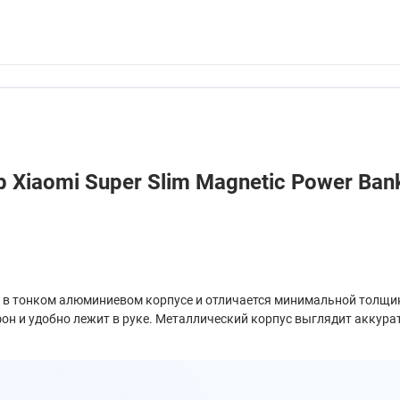
 Xiaomi Super Slim Magnetic Power B
н в тонком алюминиевом корпусе и отличается минимальной толщино
фон и удобно лежит в руке. Металлический корпус выглядит аккур