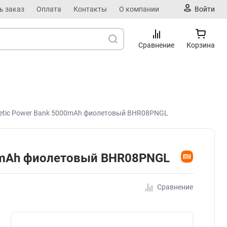
ь заказ
Оплата
Контакты
О компании
Войти
Сравнение
Корзина
netic Power Bank 5000mAh фиолетовый BHR08PNGL
00mAh фиолетовый BHR08PNGL
Сравнение