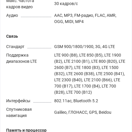
Макс. частота
30 кадров/с
кадров видео
Аудио
AAC, MP3, FM-радио, FLAC, AMR,
OGG, MIDI, MP4
Связь
Стандарт
GSM 900/1800/1900, 3G, 4G LTE
Поддержка
LTE 900 (B8), LTE 850 (B5), LTE 1900
диапазонов LTE
(B2), LTE 2100 (B1), LTE 800 (B20), LTE
2600 (B7), LTE 1800 (B3), LTE 1500
(B32), LTE 2600 (B38), LTE 2500 (B41),
LTE 2300 (B40), LTE 2100 (B66), LTE
700 (B17), LTE 1700 (B4), LTE 700
(B28), LTE 700 (B12)
Интерфейсы
802.11ac, Bluetooth 5.2
Спутниковая
Galileo, ГЛОНАСС, GPS, Beidou
навигация
Память и процессор