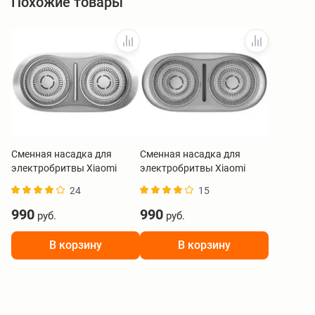
Похожие товары
Сменная насадка для
Сменная насадка для
электробритвы Xiaomi
электробритвы Xiaomi
Electric Shaver S200 серый
Electric Shaver S200
24
15
BHR9532GL
серебристый BHR9534GL
990
990
руб.
руб.
В корзину
В корзину