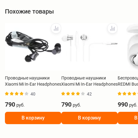
Похожие товары
Проводные наушники
Проводные наушники
Беспрово
Xiaomi Mi In-Ear Headphones
Xiaomi Mi In-Ear Headphones
REDMI Bud
Basic черный ZBW4354TY
Basic белый ZBW4355TY
BHR8773
40
42
790
790
990
руб.
руб.
руб.
В корзину
В корзину
В