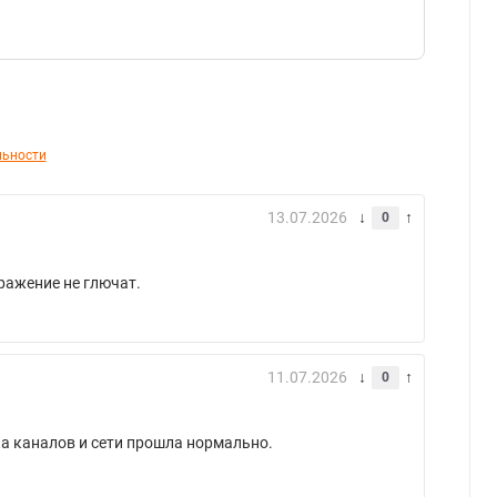
льности
13.07.2026
0
бражение не глючат.
11.07.2026
0
ка каналов и сети прошла нормально.