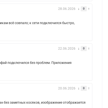
28.06.2026
0
икам всё совпало; к сети подключился быстро,
22.06.2026
0
Вайфай подключился без проблем. Приложения
20.06.2026
0
ран без заметных косяков, изображение отображается