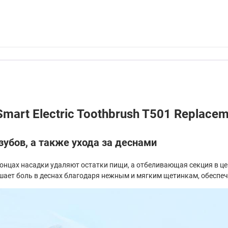
mart Electric Toothbrush T501 Replac
зубов, а также ухода за деснами
 концах насадки удаляют остатки пищи, а отбеливающая секция в 
еньшает боль в деснах благодаря нежным и мягким щетинкам, обесп