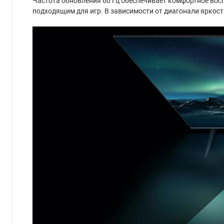
Частота обновления 60 Гц обеспечивает комфортное воспр
подходящим для игр. В зависимости от диагонали яркост