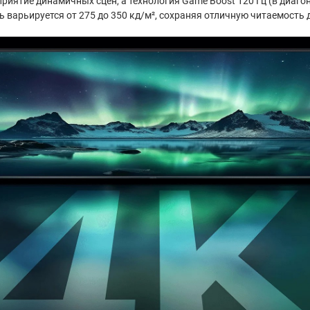
иятие динамичных сцен, а технология Game Boost 120 Гц (в диагона
ь варьируется от 275 до 350 кд/м², сохраняя отличную читаемость