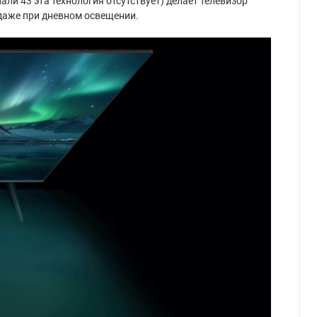
ли 43 эта технология отсутствует) делает телевизор
 даже при дневном освещении.